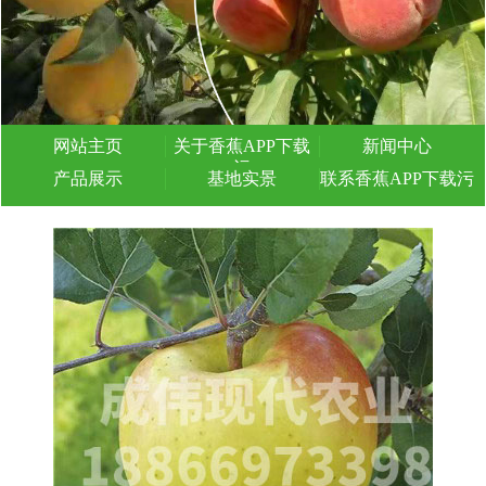
网站主页
关于香蕉APP下载
新闻中心
污
产品展示
基地实景
联系香蕉APP下载污