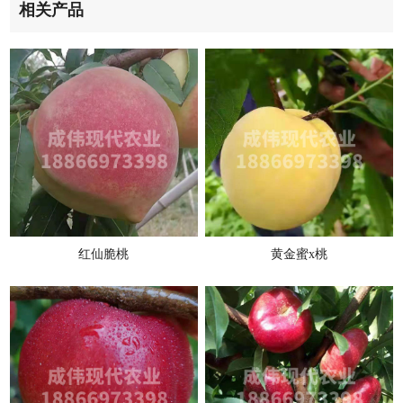
相关产品
红仙脆桃
黄金蜜x桃